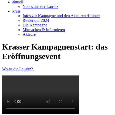
aktuell
Neues aus der Lausitz
krass
Infos zur Kampagne und den Akteuren dahinter
Reviertour 2024
Die Kampagne
Mitmachen & Informieren
Akteure
Krasser Kampagnenstart: das
Eröffnungsevent
Wo ist die Lausitz?