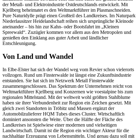
der Metall- und Elektroindustrie Ostdeutschlands entwickelt. Mit
Kjellberg beheimatet es den Weltmarktführer im Plasmaschneiden.
Pure Naturidylle prägt einen Großteil des Landkreises. Im Naturpark
Niederlausitzer Heidelandschaft reihen sich ursprüngliche Kleinode
aneinander – bis hin zur Kahn- oder Bootsfahrt im „Kleinen
Spreewald“. Zuzügler kommen vor allem aus den Metropolen und
genießen den Einklang aus guter Arbeit und ländlicher
Entschleunigung.
Von Land und Wandel
In Elbe-Elster hat sich der Wandel weg vom Revier schon vielerorts
vollzogen. Rund um Finsterwalde ist längst eine Zukunftsindustrie
entstanden. Sie hat sich im Netzwerk Metall Finsterwalde
zusammengeschlossen. Das Spektrum der Unternehmen reicht von
Weltmarktführer Kjellberg und Konzernen wie voestalpine bis zum
regionalen Mittelstand. Mit der weltweit wohl größten Stahlblume
haben sie ihrer Verbundenheit zur Region ein Zeichen gesetzt. Mit
gleich zwei Standorten in Tröbitz und Massen ergänzt der
Automobilzulieferer HQM Tubes dieses Cluster. Wirtschaftlich
dominiert ansonsten die Weite. Über die Hälfte der Fläche des
Landkreises ist Spielwiese einer modernen und vielseitigen
Landwirtschaft. Damit ist die Region ein wichtiger Akteur für die
nachhaltige Erzeugung von Lebensmitteln. Und genau dazu soll mit